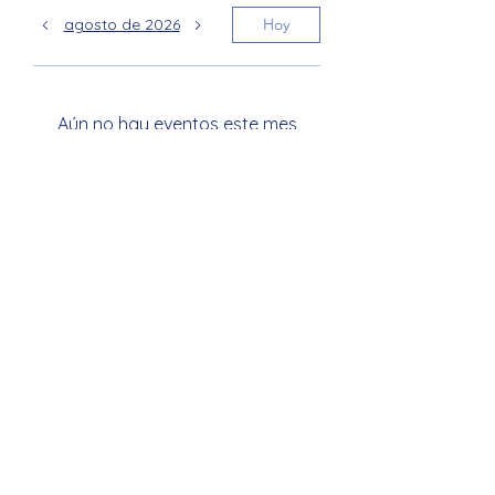
agosto de 2026
Hoy
Aún no hay eventos este mes
Junction Ave PTA
JunctionAveK8PTA@gmail.com
925-606-4720
298 Junction Ave