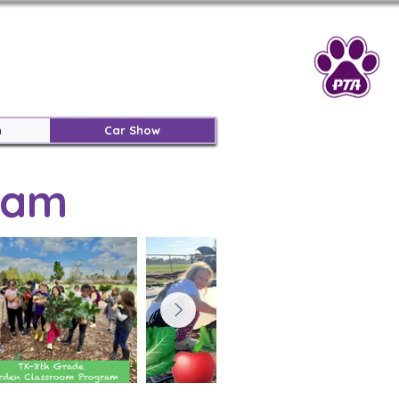
n
Car Show
ram