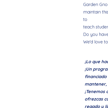
Garden Gno
maintain thi
to
teach stude
Do you have
We'd love t
¡Lo que ha
¡Un program
financiado
mantener, p
¡Tenemos o
ofrezcas c
regado y l