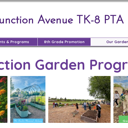
Junction Avenue TK-8 PTA
nts & Programs
8th Grade Promotion
Our Garde
ction Garden Prog