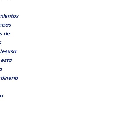
imientos
ncias
s de
s
Jesusa
 esta
a
rdinería
 o