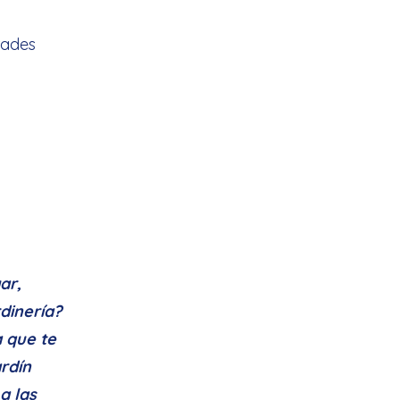
e
rades
ar,
dinería?
 que te
rdín
a las