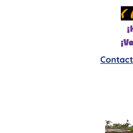
<
¡
¡V
Contact