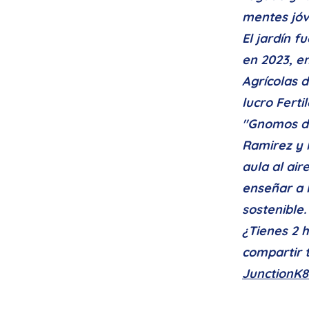
mentes jóv
El jardín 
en 2023, en
Agrícolas d
lucro Fert
"Gnomos de
Ramirez y 
aula al air
enseñar a l
sostenible.
¿Tienes 2 
compartir t
JunctionK