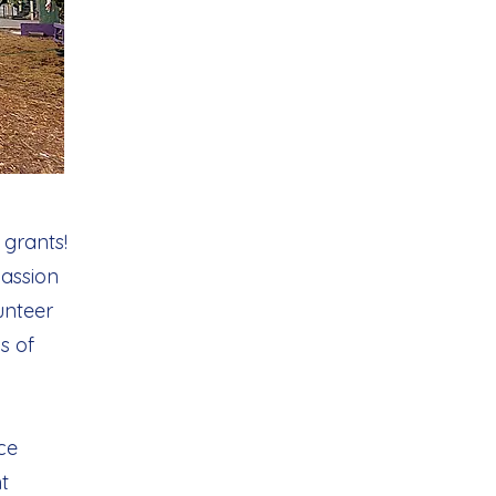
grants!
passion
unteer
s of
ce
t