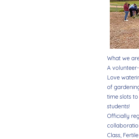
What we are
A volunteer
Love waterin
of gardenin
time slots 
students!
Officially r
collaboratio
Class, Fert