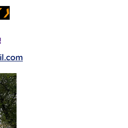
 >
!
il.com