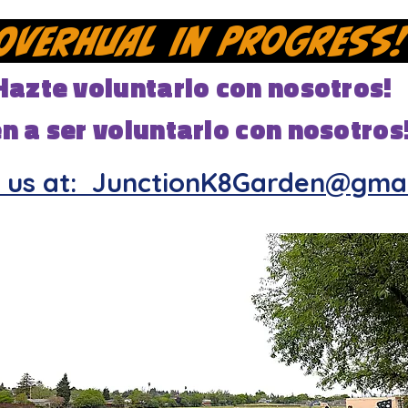
 Overhual In Progress!
Hazte voluntario con nosotros!
en a ser voluntario con nosotros
 us at: JunctionK8Garden@gma