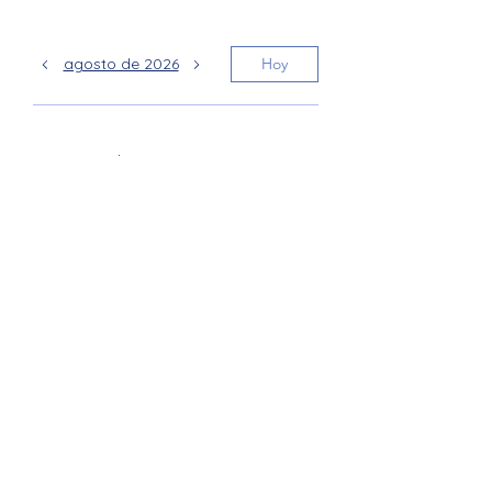
agosto de 2026
Hoy
Aún no hay eventos este mes
Junction Ave PTA
JunctionAveK8PTA@gmail.com